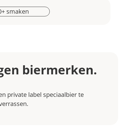
0
+ smaken
gen biermerken.
 private label speciaalbier te
 verrassen.