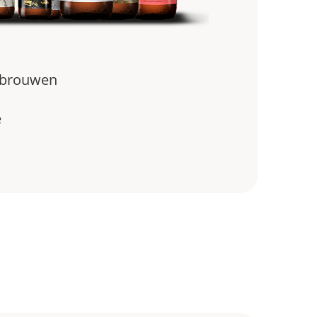
ebrouwen
e